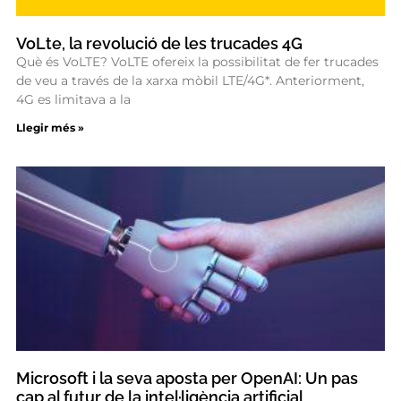
VoLte, la revolució de les trucades 4G
Què és VoLTE? VoLTE ofereix la possibilitat de fer trucades
de veu a través de la xarxa mòbil LTE/4G*. Anteriorment,
4G es limitava a la
Llegir més »
Microsoft i la seva aposta per OpenAI: Un pas
cap al futur de la intel·ligència artificial