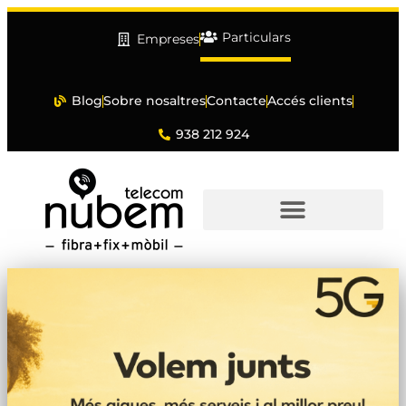
Particulars
Empreses
Blog
Sobre nosaltres
Contacte
Accés clients
938 212 924