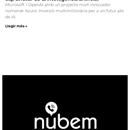
Microsoft i OpenAI amb un projecte molt innovador
nomenat Azure. Inversió multimilionària per a un futur ple
de IA.
Llegir més »