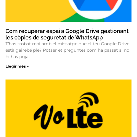
Com recuperar espai a Google Drive gestionant
les còpies de seguretat de WhatsApp
T’has trobat mai amb el missatge que el teu Google Drive
està gairebé ple? Potser et preguntes com ha passat si no
hi has pujat
Llegir més »