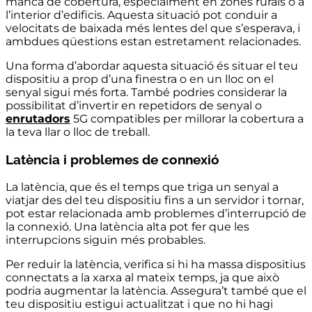
manca de cobertura, especialment en zones rurals o a
l’interior d’edificis. Aquesta situació pot conduir a
velocitats de baixada més lentes del que s’esperava, i
ambdues qüestions estan estretament relacionades.
Una forma d’abordar aquesta situació és situar el teu
dispositiu a prop d’una finestra o en un lloc on el
senyal sigui més forta. També podries considerar la
possibilitat d’invertir en repetidors de senyal o
enrutadors
5G compatibles per millorar la cobertura a
la teva llar o lloc de treball.
Latència i problemes de connexió
La latència, que és el temps que triga un senyal a
viatjar des del teu dispositiu fins a un servidor i tornar,
pot estar relacionada amb problemes d’interrupció de
la connexió. Una latència alta pot fer que les
interrupcions siguin més probables.
Per reduir la latència, verifica si hi ha massa dispositius
connectats a la xarxa al mateix temps, ja que això
podria augmentar la latència. Assegura’t també que el
teu dispositiu estigui actualitzat i que no hi hagi