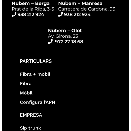
Nubem – Berga
Nubem – Manresa
Prat de la Riba, 3-5
Carretera de Cardona, 93
938 212 924
938 212 924
Nubem – Olot
Av. Girona, 23
972 27 18 68
PARTICULARS
Fibra + mòbil
Fibra
Mòbil
Configura l’APN
EMPRESA
Sip trunk