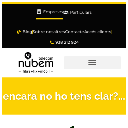
Empreses
Particulars
Blog
Sobre nosaltres
Contacte
Accés clients
938 212 924
encara no ho tens clar?...